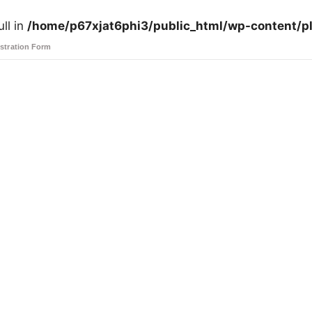
ll in
/home/p67xjat6phi3/public_html/wp-content/pl
stration Form