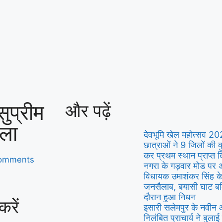
ुप्रीम
और पढ़ें
सला
देवभूमि खेल महोत्सव 202
छात्राओं ने 9 जिलों की
कर प्रथम स्थान प्राप्त 
omments
नगरा के गड़वार मोड पर अ
विधायक उमाशंकर सिंह के
जनसैलाब, बयासी घाट बलि
दौरान हुआ निधन
रें
इसारी सलेमपुर के नवीन आ
निलंबित प्राचार्य ने बुलाई